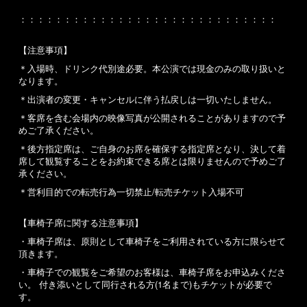
：：：：：：：：：：：：：：：：：：：：：：：：：：：：：
【注意事項】
＊入場時、ドリンク代別途必要。本公演では現金のみの取り扱いと
なります。
＊出演者の変更・キャンセルに伴う払戻しは一切いたしません。
＊客席を含む会場内の映像写真が公開されることがありますので予
めご了承ください。
＊後方指定席は、ご自身のお席を確保する指定席となり、決して着
席して観覧することをお約束できる席とは限りませんので予めご了
承ください。
＊営利目的での転売行為一切禁止/転売チケット入場不可
【車椅子席に関する注意事項】
・車椅子席は、原則として車椅子をご利用されている方に限らせて
頂きます。
・車椅子での観覧をご希望のお客様は、車椅子席をお申込みくださ
い。 付き添いとして同行される方(1名まで)もチケットが必要で
す。