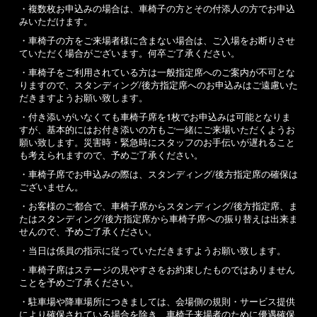
・複数枚お申込みの場合は、車椅子の方とその付添人の方でお申込
みいただけます。
・車椅子の方をご来場者様に含まない場合は、ご入場をお断りさせ
ていただく場合がございます。何卒ご了承ください。
・車椅子をご利用されている方は一般指定席へのご案内が不可とな
りますので、スタンディング/後方指定席へのお申込みはご遠慮いた
だきますようお願い致します。
・付き添いがいなくても車椅子席を1枚でお申込みは可能となりま
すが、基本的にはお付き添いの方もご一緒にご来場いただくようお
願い致します。災害時・緊急時にスタッフのお手伝いが遅れること
も考えられますので、予めご了承ください。
・車椅子席でお申込みの際は、スタンディング/後方指定席の確保は
ございません。
・お客様のご都合で、車椅子席からスタンディング/後方指定席、ま
たはスタンディング/後方指定席から車椅子席への振り替えは出来ま
せんので、予めご了承ください。
・当日は係員の指示に従っていただきますようお願い致します。
・車椅子席はステージの見やすさをお約束したものではありません
ことを予めご了承ください。
・駐車場や降車場所につきましては、会場側の規則・サービス提供
により確保されている場合を除き、車椅子来場者のために優遇確保