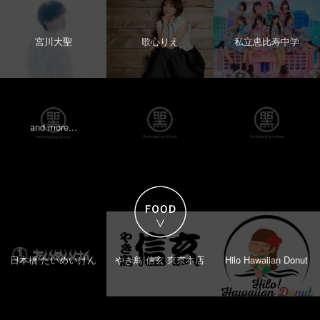
宮川大聖
歌心りえ
私立恵比寿中学
and more...
日本橋 たいめいけん
やき鳥 信玄 東京本店
Hilo Hawaiian Donut