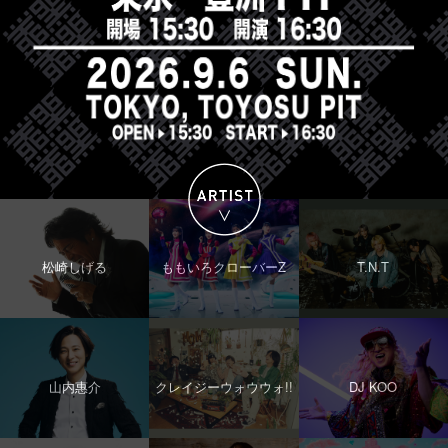
松崎しげる
ももいろクローバーZ
T.N.T
山内惠介
クレイジーウォウウォ!!
DJ KOO